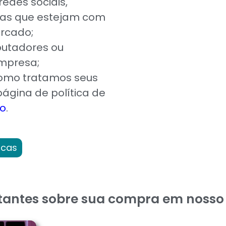
redes sociais,
nas que estejam com
rcado;
putadores ou
mpresa;
como tratamos seus
ágina de política de
ão
.
icas
tantes sobre sua compra em nosso 