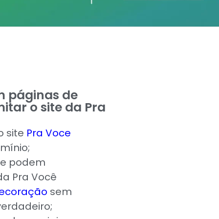
m páginas de
itar o site da Pra
 site
Pra Voce
mínio;
que podem
 da Pra Você
Decoração
sem
 verdadeiro;