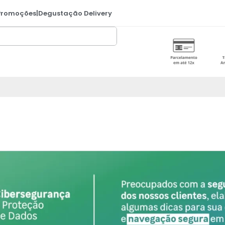
Promoções
|
Degustação Delivery